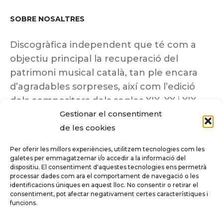
SOBRE NOSALTRES
Discogràfica independent que té com a
objectiu principal la recuperació del
patrimoni musical català, tan ple encara
d’agradables sorpreses, així com l’edició
dels compositors dels segles XIX, XX i XIX
Gestionar el consentiment
insuficientment coneguts.
de les cookies
Per oferir les millors experiències, utilitzem tecnologies com les
galetes per emmagatzemar i/o accedir a la informació del
dispositiu. El consentiment d'aquestes tecnologies ens permetrà
Tots els drets reservats a ©Columna
processar dades com ara el comportament de navegació o les
Música.
identificacions úniques en aquest lloc. No consentir o retirar el
consentiment, pot afectar negativament certes característiques i
funcions.