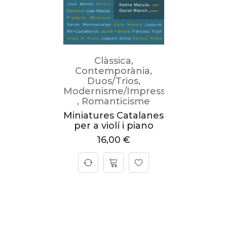
Clàssica
,
Contemporània
,
Duos/Trios
,
Modernisme/Impressionisme
,
Romanticisme
Miniatures Catalanes
per a violí i piano
16,00
€