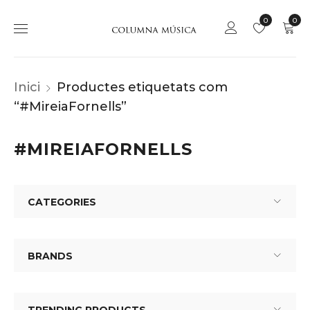
0
0
Inici
Productes etiquetats com
“#MireiaFornells”
#MIREIAFORNELLS
CATEGORIES
BRANDS