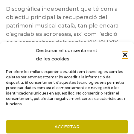
Discogràfica independent que té com a
objectiu principal la recuperació del
patrimoni musical català, tan ple encara
d’agradables sorpreses, així com l’edició
dels compositors dels segles XIX, XX i XIX
Gestionar el consentiment
insuficientment coneguts.
de les cookies
Per oferir les millors experiències, utilitzem tecnologies com les
galetes per emmagatzemar i/o accedir a la informació del
dispositiu. El consentiment d'aquestes tecnologies ens permetrà
Tots els drets reservats a ©Columna
processar dades com ara el comportament de navegació o les
Música.
identificacions úniques en aquest lloc. No consentir o retirar el
consentiment, pot afectar negativament certes característiques i
funcions.
COMPARE
(0)
ACCEPTAR