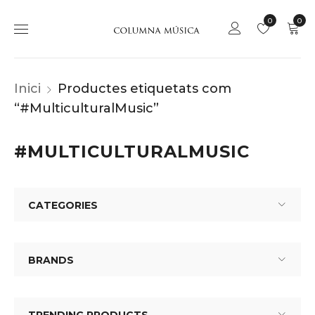
0
0
Inici
Productes etiquetats com
“#MulticulturalMusic”
#MULTICULTURALMUSIC
CATEGORIES
BRANDS