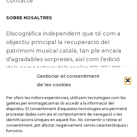
Contacte
SOBRE NOSALTRES
Discogràfica independent que té com a
objectiu principal la recuperació del
patrimoni musical català, tan ple encara
d’agradables sorpreses, així com l’edició
dels compositors dels segles XIX, XX i XIX
Gestionar el consentiment
insuficientment coneguts.
de les cookies
Per oferir les millors experiències, utilitzem tecnologies com les
galetes per emmagatzemar i/o accedir a la informació del
dispositiu. El consentiment d'aquestes tecnologies ens permetrà
Tots els drets reservats a ©Columna
processar dades com ara el comportament de navegació o les
Música.
identificacions úniques en aquest lloc. No consentir o retirar el
consentiment, pot afectar negativament certes característiques i
funcions.