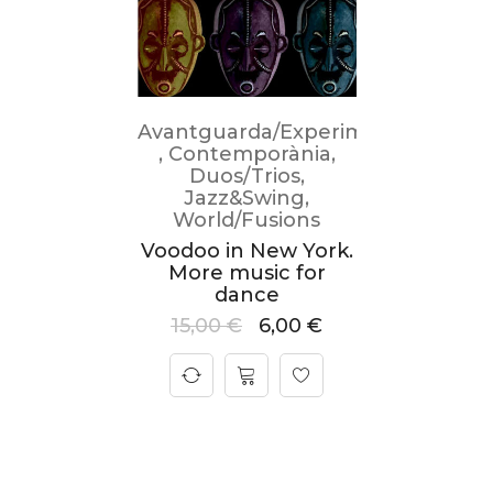
Avantguarda/Experimental
,
Contemporània
,
Duos/Trios
,
Jazz&Swing
,
World/Fusions
Voodoo in New York.
More music for
dance
15,00
€
6,00
€