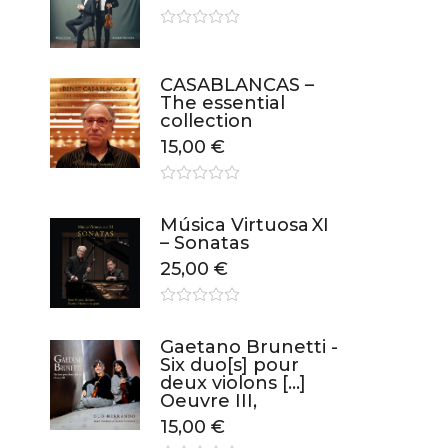
CASABLANCAS –
The essential
collection
15,00
€
Música Virtuosa XI
– Sonatas
25,00
€
Gaetano Brunetti -
Six duo[s] pour
deux violons […]
Oeuvre III,
15,00
€