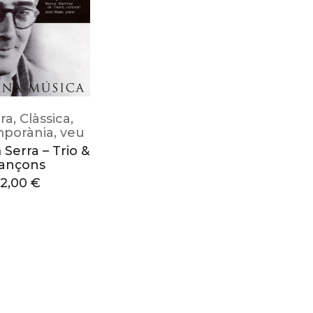
ra
,
Clàssica
,
porània
,
veu
Serra – Trio &
ançons
12,00
€