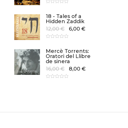
18 - Tales of a
Hidden Zaddik
12,00
€
6,00
€
Mercè Torrents:
Oratori del Llibre
de sinera
16,00
€
8,00
€