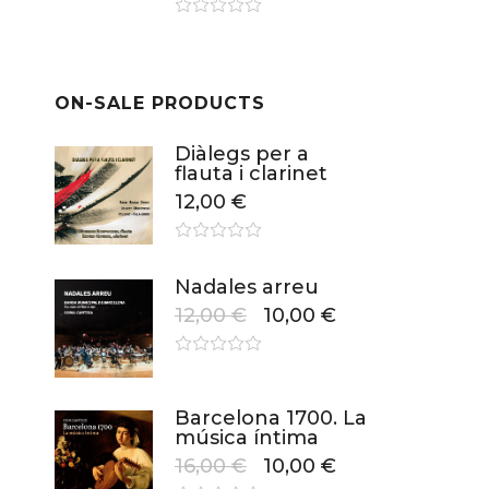
ON-SALE PRODUCTS
Diàlegs per a
flauta i clarinet
12,00
€
Nadales arreu
12,00
€
10,00
€
Barcelona 1700. La
música íntima
16,00
€
10,00
€