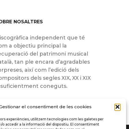
OBRE NOSALTRES
iscogràfica independent que té
om a objectiu principal la
ecuperació del patrimoni musical
atalà, tan ple encara d’agradables
orpreses, així com l’edició dels
ompositors dels segles XIX, XX i XIX
nsuficientment coneguts.
Gestionar el consentiment de les cookies
llors experiències, utilitzem tecnologies com les galetes per
 accedir a la informació del dispositiu. El consentiment