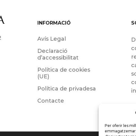
INFORMACIÓ
S
2
Avís Legal
D
c
Declaració
r
d’accessibilitat
c
Política de cookies
s
(UE)
c
Política de privadesa
i
Contacte
Per oferir les mi
emmagatzemar i/o