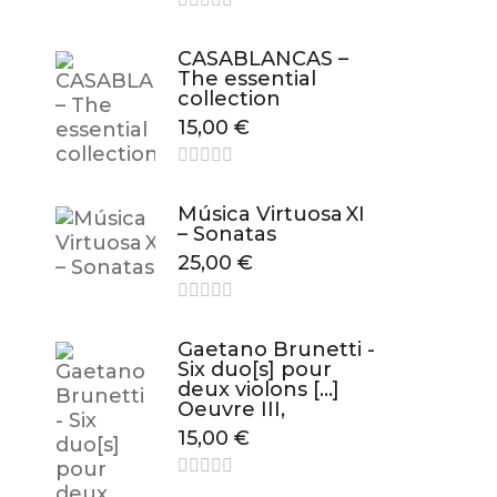
CASABLANCAS –
The essential
collection
15,00
€
Música Virtuosa XI
– Sonatas
25,00
€
Gaetano Brunetti -
Six duo[s] pour
deux violons […]
Oeuvre III,
15,00
€