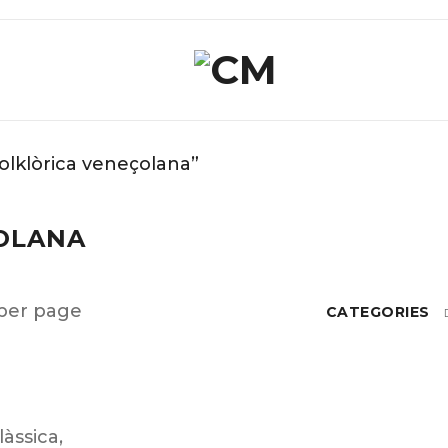
olklòrica veneçolana”
OLANA
per page
CATEGORIES
làssica
,