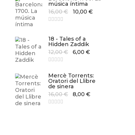
música íntima
16,00
€
10,00
€
18 - Tales of a
Hidden Zaddik
12,00
€
6,00
€
Mercè Torrents:
Oratori del Llibre
de sinera
16,00
€
8,00
€