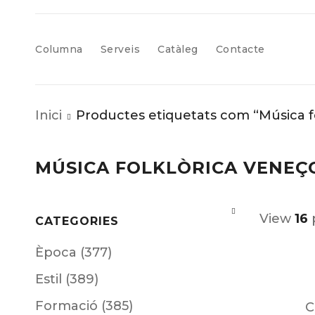
Columna
Serveis
Catàleg
Contacte
Inici
Productes etiquetats com “Música f
MÚSICA FOLKLÒRICA VENEÇ
View
16
CATEGORIES
Època (377)
Estil (389)
Formació (385)
C