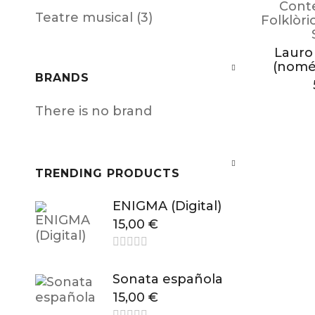
Cont
Teatre musical (3)
Folklòri
Lauro 
(només
BRANDS
There is no brand
TRENDING PRODUCTS
ENIGMA (Digital)
15,00
€
Sonata española
15,00
€