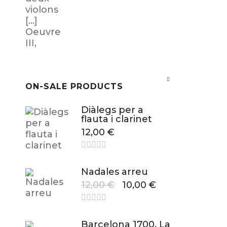
ON-SALE PRODUCTS
Diàlegs per a
flauta i clarinet
12,00
€
Nadales arreu
12,00
€
10,00
€
Barcelona 1700. La