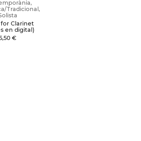
emporània
,
ca/Tradicional
,
Solista
for Clarinet
 en digital)
5,50
€