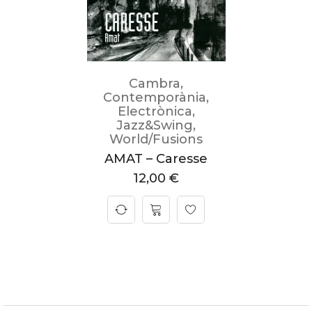
Cambra
,
Contemporània
,
Electrònica
,
Jazz&Swing
,
World/Fusions
AMAT – Caresse
12,00
€