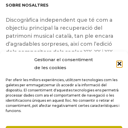
SOBRE NOSALTRES
Discogràfica independent que té com a
objectiu principal la recuperació del
patrimoni musical català, tan ple encara
d’agradables sorpreses, així com l’edició
dels compositors dels segles XIX, XX i XIX
Gestionar el consentiment
insuficientment coneguts.
de les cookies
Per oferir les millors experiències, utilitzem tecnologies com les
galetes per emmagatzemar i/o accedir a la informació del
dispositiu. El consentiment d'aquestes tecnologies ens permetrà
Tots els drets reservats a ©Columna
processar dades com ara el comportament de navegació o les
Música.
identificacions úniques en aquest lloc. No consentir o retirar el
consentiment, pot afectar negativament certes característiques i
funcions.
COMPARE
(0)