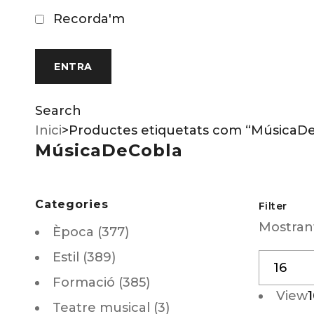
Recorda'm
Search
Inici
>
Productes etiquetats com “MúsicaD
MúsicaDeCobla
Categories
Filter
Mostrant
Època (377)
Estil (389)
Formació (385)
View
1
Teatre musical (3)