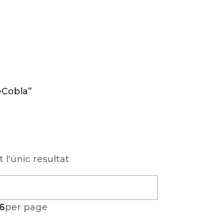
eCobla”
 l'únic resultat
6
per page