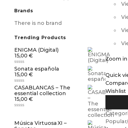
Vi
Brands
Vi
There is no brand
Vi
Trending Products
Vi
ENIGMA (Digital)
15,00
€
Zoom in
Sonata española
15,00
€
Quick v
Compar
CASABLANCAS – The
Wishlist
essential collection
15,00
€
AFEGEI
Categor
Popular
Música Virtuosa XI –