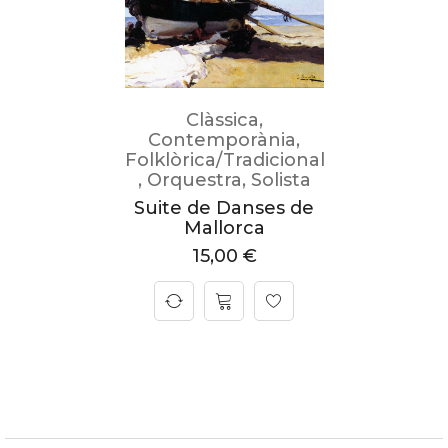
Clàssica
,
Contemporània
,
Folklòrica/Tradicional
,
Orquestra
,
Solista
Suite de Danses de
Mallorca
15,00
€