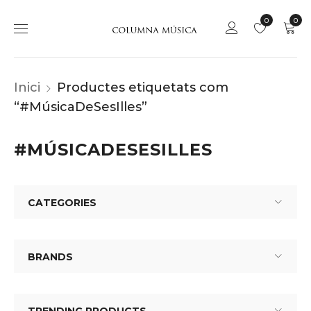
0
0
Inici
Productes etiquetats com
“#MúsicaDeSesIlles”
#MÚSICADESESILLES
CATEGORIES
BRANDS