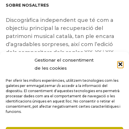
SOBRE NOSALTRES
Discogràfica independent que té com a
objectiu principal la recuperació del
patrimoni musical català, tan ple encara
d’agradables sorpreses, així com l’edició
dels compositors dels segles XIX, XX i XIX
Gestionar el consentiment
insuficientment coneguts.
de les cookies
Per oferir les millors experiències, utilitzem tecnologies com les
galetes per emmagatzemar i/o accedir a la informació del
dispositiu. El consentiment d'aquestes tecnologies ens permetrà
Tots els drets reservats a ©Columna
processar dades com ara el comportament de navegació o les
Música.
identificacions úniques en aquest lloc. No consentir o retirar el
consentiment, pot afectar negativament certes característiques i
funcions.
COMPARE
(0)