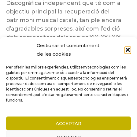
Discogràfica independent que té com a
objectiu principal la recuperació del
patrimoni musical català, tan ple encara
d’agradables sorpreses, així com l’edició
dels compositors dels segles XIX, XX i XIX
Gestionar el consentiment
insuficientment coneguts.
de les cookies
Per oferir les millors experiències, utilitzem tecnologies com les
galetes per emmagatzemar i/o accedir a la informació del
dispositiu. El consentiment d'aquestes tecnologies ens permetrà
Tots els drets reservats a ©Columna
processar dades com ara el comportament de navegació o les
Música.
identificacions úniques en aquest lloc. No consentir o retirar el
consentiment, pot afectar negativament certes característiques i
funcions.
COMPARE
(0)
ACCEPTAR