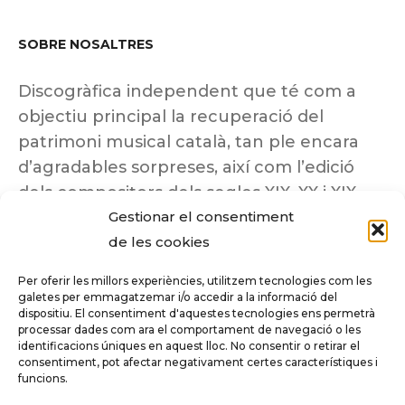
SOBRE NOSALTRES
Discogràfica independent que té com a
objectiu principal la recuperació del
patrimoni musical català, tan ple encara
d’agradables sorpreses, així com l’edició
dels compositors dels segles XIX, XX i XIX
Gestionar el consentiment
insuficientment coneguts.
de les cookies
Per oferir les millors experiències, utilitzem tecnologies com les
galetes per emmagatzemar i/o accedir a la informació del
dispositiu. El consentiment d'aquestes tecnologies ens permetrà
Tots els drets reservats a ©Columna
processar dades com ara el comportament de navegació o les
Música.
identificacions úniques en aquest lloc. No consentir o retirar el
consentiment, pot afectar negativament certes característiques i
funcions.