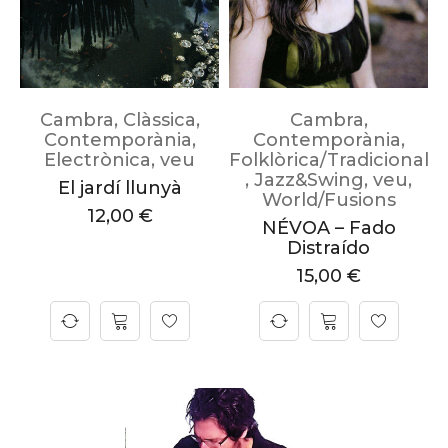
Cambra
,
Clàssica
,
Cambra
,
Contemporània
,
Contemporània
,
Electrònica
,
veu
Folklòrica/Tradicional
,
Jazz&Swing
,
veu
,
El jardí llunyà
World/Fusions
12,00
€
NÉVOA – Fado
Distraído
15,00
€