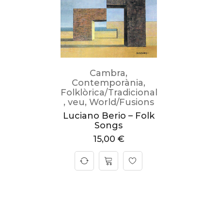
Cambra
,
Contemporània
,
Folklòrica/Tradicional
,
veu
,
World/Fusions
Luciano Berio – Folk
Songs
15,00
€