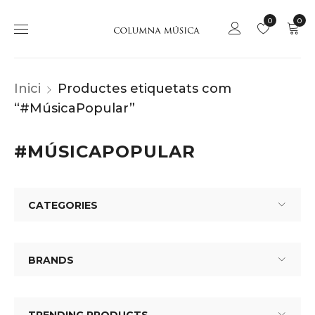
0
0
Inici
Productes etiquetats com
“#MúsicaPopular”
#MÚSICAPOPULAR
CATEGORIES
BRANDS