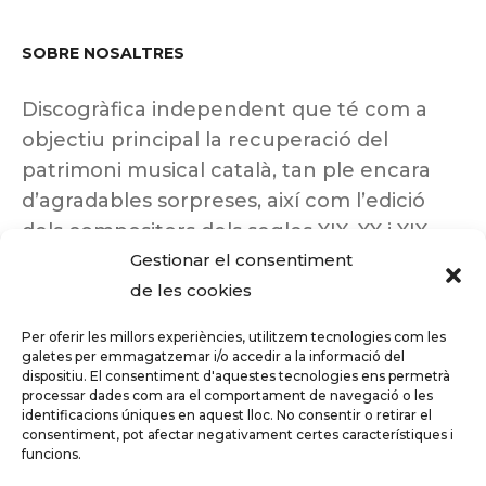
SOBRE NOSALTRES
Discogràfica independent que té com a
objectiu principal la recuperació del
patrimoni musical català, tan ple encara
d’agradables sorpreses, així com l’edició
dels compositors dels segles XIX, XX i XIX
Gestionar el consentiment
insuficientment coneguts.
de les cookies
Per oferir les millors experiències, utilitzem tecnologies com les
galetes per emmagatzemar i/o accedir a la informació del
dispositiu. El consentiment d'aquestes tecnologies ens permetrà
Tots els drets reservats a ©Columna
processar dades com ara el comportament de navegació o les
Música.
identificacions úniques en aquest lloc. No consentir o retirar el
consentiment, pot afectar negativament certes característiques i
funcions.