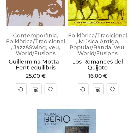
Contemporània
,
Folklòrica/Tradicional
Folklòrica/Tradicional
,
Música Antiga
,
,
Jazz&Swing
,
veu
,
Popular/Banda
,
veu
,
World/Fusions
World/Fusions
Guillermina Motta -
Los Romances del
Fent equilibris
Quijote
25,00
€
16,00
€