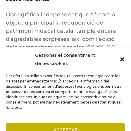
Discogràfica independent que té com a
objectiu principal la recuperació del
patrimoni musical català, tan ple encara
d’agradables sorpreses, així com l’edició
dels compositors dels segles XIX, XX i XIX
Gestionar el consentiment
insuficientment coneguts.
de les cookies
Per oferir les millors experiències, utilitzem tecnologies com les
galetes per emmagatzemar i/o accedir a la informació del
dispositiu. El consentiment d'aquestes tecnologies ens permetrà
Tots els drets reservats a ©Columna
processar dades com ara el comportament de navegació o les
Música.
identificacions úniques en aquest lloc. No consentir o retirar el
consentiment, pot afectar negativament certes característiques i
funcions.
COMPARE
(0)
ACCEPTAR