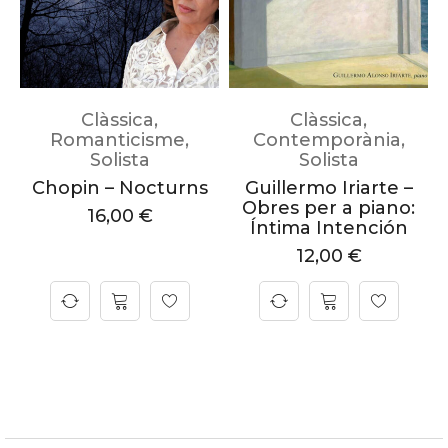
Clàssica
,
Clàssica
,
Romanticisme
,
Contemporània
,
Solista
Solista
Chopin – Nocturns
Guillermo Iriarte –
Obres per a piano:
16,00
€
Íntima Intención
12,00
€