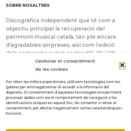
SOBRE NOSALTRES
Discogràfica independent que té com a
objectiu principal la recuperació del
patrimoni musical català, tan ple encara
d’agradables sorpreses, així com l’edició
dels compositors dels segles XIX, XX i XIX
Gestionar el consentiment
insuficientment coneguts.
de les cookies
Per oferir les millors experiències, utilitzem tecnologies com les
galetes per emmagatzemar i/o accedir a la informació del
dispositiu. El consentiment d'aquestes tecnologies ens permetrà
Tots els drets reservats a ©Columna
processar dades com ara el comportament de navegació o les
Música.
identificacions úniques en aquest lloc. No consentir o retirar el
consentiment, pot afectar negativament certes característiques i
funcions.
COMPARE
(0)