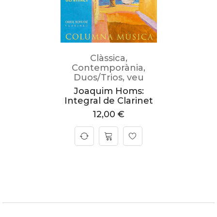
Clàssica
,
Contemporània
,
Duos/Trios
,
veu
Joaquim Homs:
Integral de Clarinet
12,00
€