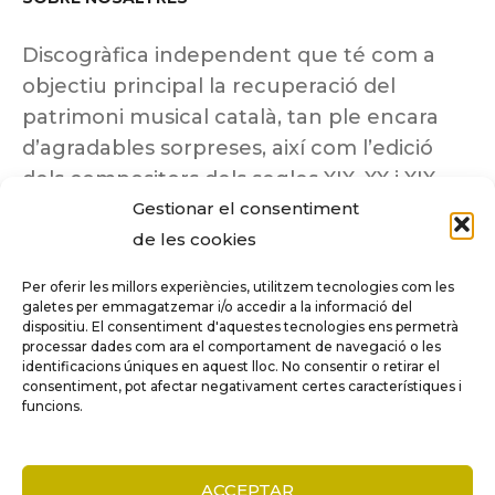
Discogràfica independent que té com a
objectiu principal la recuperació del
patrimoni musical català, tan ple encara
d’agradables sorpreses, així com l’edició
dels compositors dels segles XIX, XX i XIX
Gestionar el consentiment
insuficientment coneguts.
de les cookies
Per oferir les millors experiències, utilitzem tecnologies com les
galetes per emmagatzemar i/o accedir a la informació del
dispositiu. El consentiment d'aquestes tecnologies ens permetrà
Tots els drets reservats a ©Columna
processar dades com ara el comportament de navegació o les
Música.
identificacions úniques en aquest lloc. No consentir o retirar el
consentiment, pot afectar negativament certes característiques i
funcions.
COMPARE
(0)
ACCEPTAR