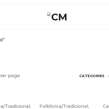
ó”
per page
CATEGORIES
ca/Tradicional
,
Folklòrica/Tradicional
,
Ca