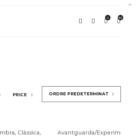
0
82
ORDRE PREDETERMINAT
PRICE
mbra
,
Clàssica
,
Avantguarda/Experimental