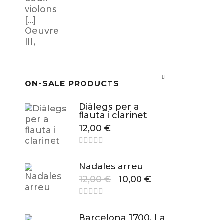
ON-SALE PRODUCTS
Diàlegs per a
flauta i clarinet
12,00
€
Nadales arreu
12,00
€
10,00
€
Barcelona 1700. La