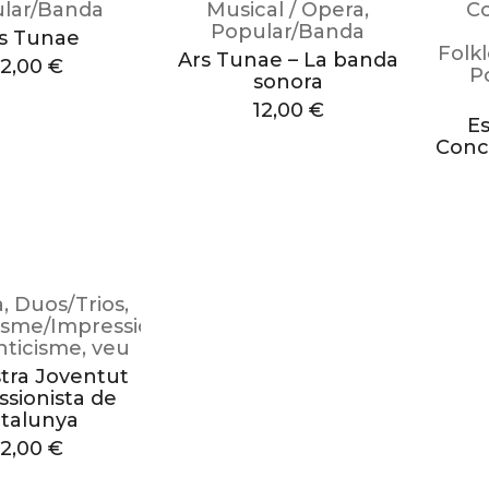
lar/Banda
Musical / Opera
,
C
Popular/Banda
s Tunae
Folkl
Ars Tunae – La banda
12,00
€
P
sonora
12,00
€
Es
Conc
a
,
Duos/Trios
,
sme/Impressionisme
ticisme
,
veu
tra Joventut
ssionista de
talunya
12,00
€