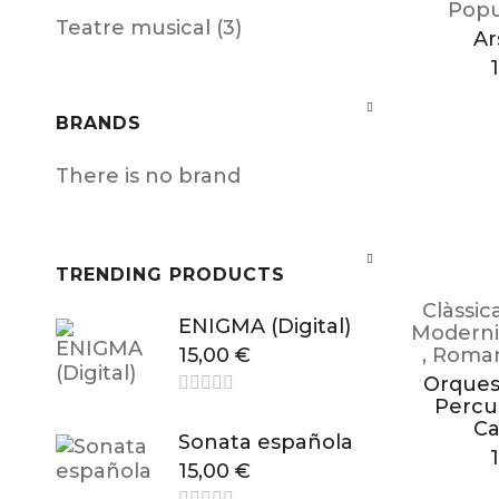
Popu
Teatre musical (3)
Ar
BRANDS
There is no brand
TRENDING PRODUCTS
Clàssic
ENIGMA (Digital)
Moderni
15,00
€
,
Roman
Orques
Percu
Ca
Sonata española
15,00
€