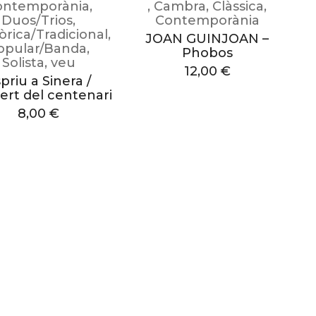
ontemporània
,
,
Cambra
,
Clàssica
,
Duos/Trios
,
Contemporània
òrica/Tradicional
,
JOAN GUINJOAN –
opular/Banda
,
Phobos
Solista
,
veu
12,00
€
priu a Sinera /
ert del centenari
8,00
€