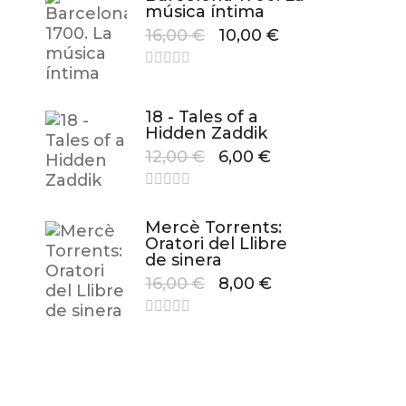
música íntima
16,00
€
10,00
€
18 - Tales of a
Hidden Zaddik
12,00
€
6,00
€
Mercè Torrents:
Oratori del Llibre
de sinera
16,00
€
8,00
€