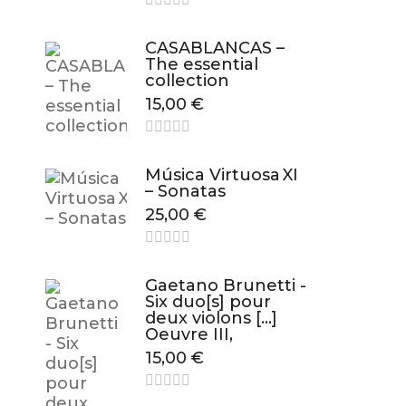
CASABLANCAS –
The essential
collection
15,00
€
Música Virtuosa XI
– Sonatas
25,00
€
Gaetano Brunetti -
Six duo[s] pour
deux violons […]
Oeuvre III,
15,00
€