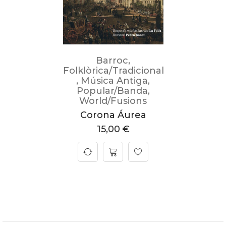
Barroc
,
Folklòrica/Tradicional
,
Música Antiga
,
Popular/Banda
,
World/Fusions
Corona Áurea
15,00
€