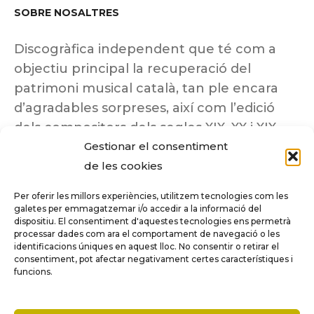
SOBRE NOSALTRES
Discogràfica independent que té com a
objectiu principal la recuperació del
patrimoni musical català, tan ple encara
d’agradables sorpreses, així com l’edició
dels compositors dels segles XIX, XX i XIX
Gestionar el consentiment
insuficientment coneguts.
de les cookies
Per oferir les millors experiències, utilitzem tecnologies com les
galetes per emmagatzemar i/o accedir a la informació del
dispositiu. El consentiment d'aquestes tecnologies ens permetrà
Tots els drets reservats a ©Columna
processar dades com ara el comportament de navegació o les
Música.
identificacions úniques en aquest lloc. No consentir o retirar el
consentiment, pot afectar negativament certes característiques i
funcions.
COMPARE
(0)