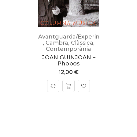
Avantguarda/Experimental
,
Cambra
,
Clàssica
,
Contemporània
JOAN GUINJOAN –
Phobos
12,00
€