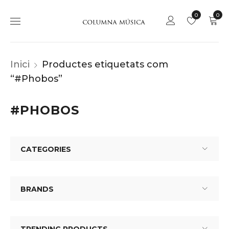
0
0
Inici
Productes etiquetats com
“#Phobos”
#PHOBOS
CATEGORIES
BRANDS