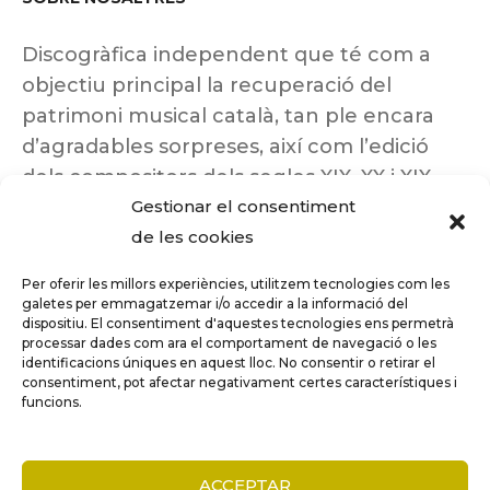
Discogràfica independent que té com a
objectiu principal la recuperació del
patrimoni musical català, tan ple encara
d’agradables sorpreses, així com l’edició
dels compositors dels segles XIX, XX i XIX
Gestionar el consentiment
insuficientment coneguts.
de les cookies
Per oferir les millors experiències, utilitzem tecnologies com les
galetes per emmagatzemar i/o accedir a la informació del
dispositiu. El consentiment d'aquestes tecnologies ens permetrà
Tots els drets reservats a ©Columna
processar dades com ara el comportament de navegació o les
Música.
identificacions úniques en aquest lloc. No consentir o retirar el
consentiment, pot afectar negativament certes característiques i
funcions.
COMPARE
(0)
ACCEPTAR