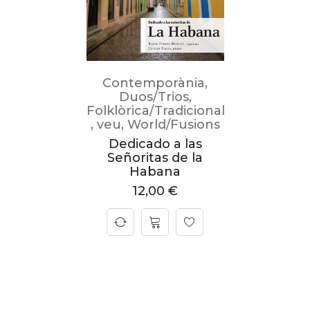
Contemporània
,
Duos/Trios
,
Folklòrica/Tradicional
,
veu
,
World/Fusions
Dedicado a las
Señoritas de la
Habana
12,00
€