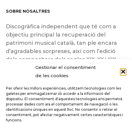
SOBRE NOSALTRES
Discogràfica independent que té com a
objectiu principal la recuperació del
patrimoni musical català, tan ple encara
d’agradables sorpreses, així com l’edició
dels compositors dels segles XIX, XX i XIX
Gestionar el consentiment
insuficientment coneguts.
de les cookies
Per oferir les millors experiències, utilitzem tecnologies com les
galetes per emmagatzemar i/o accedir a la informació del
dispositiu. El consentiment d'aquestes tecnologies ens permetrà
Tots els drets reservats a ©Columna
processar dades com ara el comportament de navegació o les
Música.
identificacions úniques en aquest lloc. No consentir o retirar el
consentiment, pot afectar negativament certes característiques i
funcions.