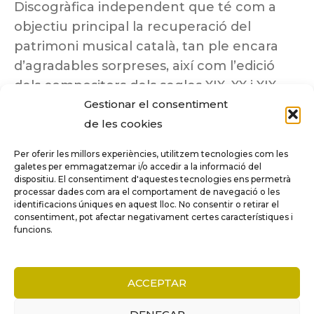
Discogràfica independent que té com a
objectiu principal la recuperació del
patrimoni musical català, tan ple encara
d’agradables sorpreses, així com l’edició
dels compositors dels segles XIX, XX i XIX
Gestionar el consentiment
insuficientment coneguts.
de les cookies
Per oferir les millors experiències, utilitzem tecnologies com les
galetes per emmagatzemar i/o accedir a la informació del
dispositiu. El consentiment d'aquestes tecnologies ens permetrà
Tots els drets reservats a ©Columna
processar dades com ara el comportament de navegació o les
Música.
identificacions úniques en aquest lloc. No consentir o retirar el
consentiment, pot afectar negativament certes característiques i
funcions.
COMPARE
(0)
ACCEPTAR