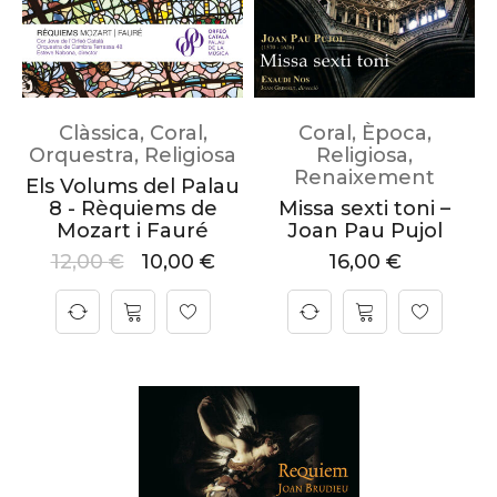
Clàssica
,
Coral
,
Coral
,
Època
,
Orquestra
,
Religiosa
Religiosa
,
Renaixement
Els Volums del Palau
8 - Rèquiems de
Missa sexti toni –
Mozart i Fauré
Joan Pau Pujol
12,00
€
10,00
€
16,00
€