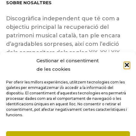
SOBRE NOSALTRES
Discogràfica independent que té com a
objectiu principal la recuperació del
patrimoni musical català, tan ple encara
d’agradables sorpreses, així com l’edició
dels compositors dels segles XIX, XX i XIX
Gestionar el consentiment
insuficientment coneguts.
de les cookies
Per oferir les millors experiències, utilitzem tecnologies com les
galetes per emmagatzemar i/o accedir a la informació del
dispositiu. El consentiment d'aquestes tecnologies ens permetrà
Tots els drets reservats a ©Columna
processar dades com ara el comportament de navegació o les
Música.
identificacions úniques en aquest lloc. No consentir o retirar el
consentiment, pot afectar negativament certes característiques i
funcions.
COMPARE
(0)