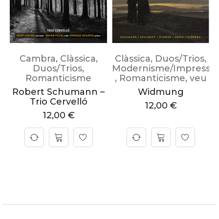
Cambra
,
Clàssica
,
Clàssica
,
Duos/Trios
,
Duos/Trios
,
Modernisme/Impressi
Romanticisme
,
Romanticisme
,
veu
Robert Schumann –
Widmung
Trio Cervelló
12,00
€
12,00
€