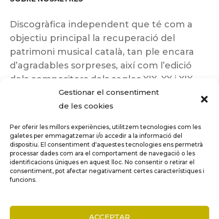
Discogràfica independent que té com a
objectiu principal la recuperació del
patrimoni musical català, tan ple encara
d’agradables sorpreses, així com l’edició
dels compositors dels segles XIX, XX i XIX
Gestionar el consentiment
insuficientment coneguts.
de les cookies
Per oferir les millors experiències, utilitzem tecnologies com les
galetes per emmagatzemar i/o accedir a la informació del
dispositiu. El consentiment d'aquestes tecnologies ens permetrà
Tots els drets reservats a ©Columna
processar dades com ara el comportament de navegació o les
Música.
identificacions úniques en aquest lloc. No consentir o retirar el
consentiment, pot afectar negativament certes característiques i
funcions.
COMPARE
(0)
ACCEPTAR