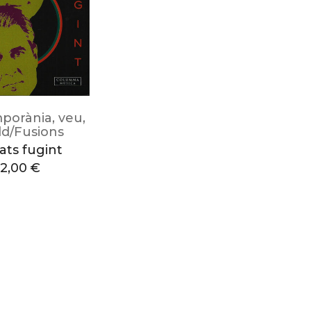
porània
,
veu
,
d/Fusions
ats fugint
12,00
€