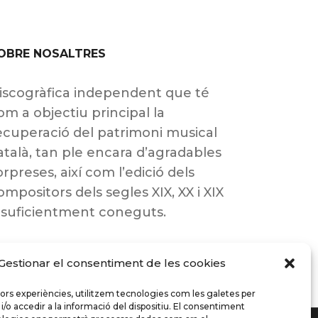
OBRE NOSALTRES
iscogràfica independent que té
om a objectiu principal la
ecuperació del patrimoni musical
atalà, tan ple encara d’agradables
orpreses, així com l’edició dels
ompositors dels segles XIX, XX i XIX
nsuficientment coneguts.
Gestionar el consentiment de les cookies
llors experiències, utilitzem tecnologies com les galetes per
 accedir a la informació del dispositiu. El consentiment