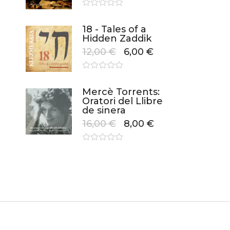
18 - Tales of a
Hidden Zaddik
12,00
€
6,00
€
Mercè Torrents:
Oratori del Llibre
de sinera
16,00
€
8,00
€