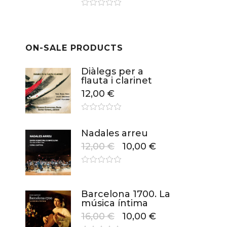
ON-SALE PRODUCTS
Diàlegs per a
flauta i clarinet
12,00
€
Nadales arreu
12,00
€
10,00
€
Barcelona 1700. La
música íntima
16,00
€
10,00
€