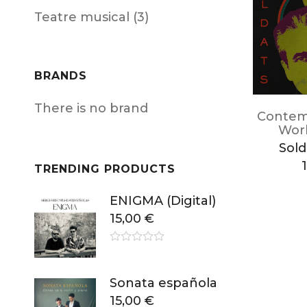
Teatre musical (3)
BRANDS
There is no brand
Contem
Worl
Sold
TRENDING PRODUCTS
ENIGMA (Digital)
15,00
€
Sonata española
15,00
€