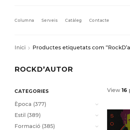
Columna
Serveis
Catàleg
Contacte
Inici
Productes etiquetats com “RockD’
ROCKD’AUTOR
View
16
CATEGORIES
Època (377)
Estil (389)
Formació (385)