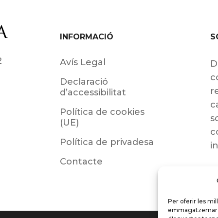
INFORMACIÓ
S
2
Avís Legal
D
c
Declaració
r
d’accessibilitat
c
Política de cookies
s
(UE)
c
Política de privadesa
i
Contacte
Per oferir les mi
emmagatzemar i/o