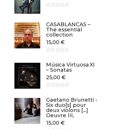
CASABLANCAS –
The essential
collection
15,00
€
Música Virtuosa XI
– Sonatas
25,00
€
Gaetano Brunetti -
Six duo[s] pour
deux violons […]
Oeuvre III,
15,00
€