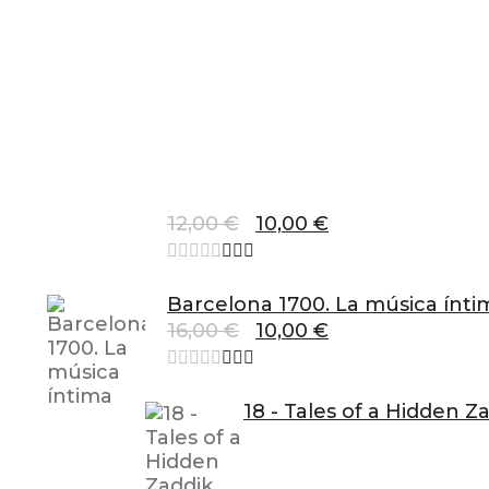
El
El
12,00
€
10,00
€
preu
preu
original
actual
era:
és:
Barcelona 1700. La música ínti
12,00 €.
10,00 €.
El
El
16,00
€
10,00
€
preu
preu
original
actual
era:
és:
18 - Tales of a Hidden Z
16,00 €.
10,00 €.