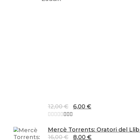
El
El
12,00
€
6,00
€
preu
preu
original
actual
era:
és:
Mercè Torrents: Oratori del Llib
12,00 €.
6,00 €.
El
El
16,00
€
8,00
€