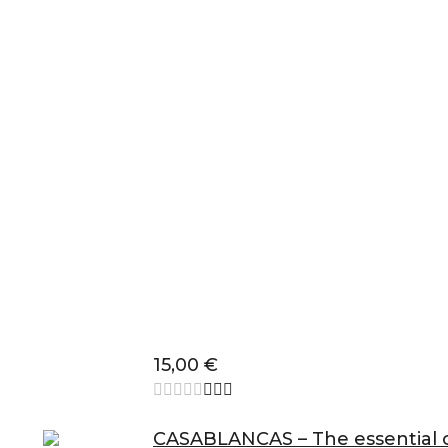
15,00
€
CASABLANCAS – The essential c