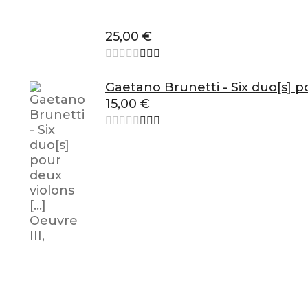
25,00
€
Gaetano Brunetti - Six duo[s] po
15,00
€