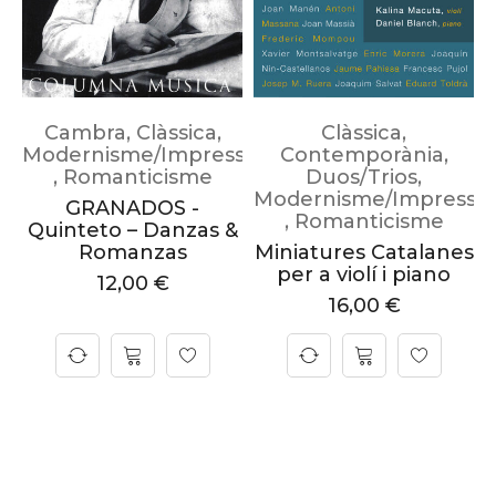
Cambra
,
Clàssica
,
Clàssica
,
Modernisme/Impressionisme
Contemporània
,
,
Romanticisme
Duos/Trios
,
Modernisme/Impressi
GRANADOS -
,
Romanticisme
Quinteto – Danzas &
Romanzas
Miniatures Catalanes
per a violí i piano
12,00
€
16,00
€