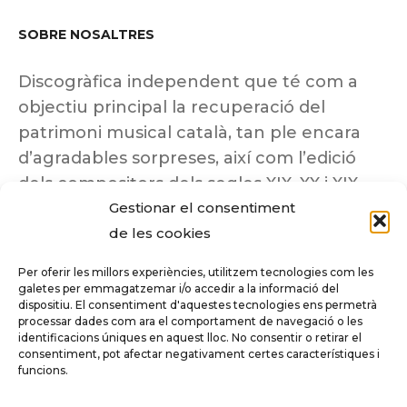
SOBRE NOSALTRES
Discogràfica independent que té com a
objectiu principal la recuperació del
patrimoni musical català, tan ple encara
d’agradables sorpreses, així com l’edició
dels compositors dels segles XIX, XX i XIX
Gestionar el consentiment
insuficientment coneguts.
de les cookies
Per oferir les millors experiències, utilitzem tecnologies com les
galetes per emmagatzemar i/o accedir a la informació del
dispositiu. El consentiment d'aquestes tecnologies ens permetrà
Tots els drets reservats a ©Columna
processar dades com ara el comportament de navegació o les
Música.
identificacions úniques en aquest lloc. No consentir o retirar el
consentiment, pot afectar negativament certes característiques i
funcions.