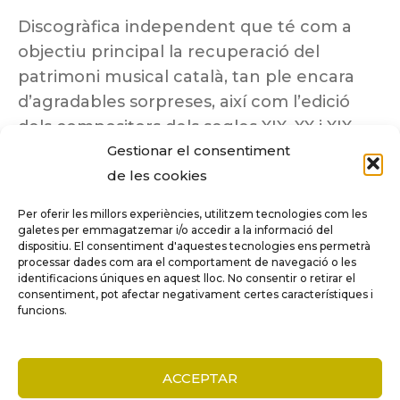
Discogràfica independent que té com a
objectiu principal la recuperació del
patrimoni musical català, tan ple encara
d’agradables sorpreses, així com l’edició
dels compositors dels segles XIX, XX i XIX
Gestionar el consentiment
insuficientment coneguts.
de les cookies
Per oferir les millors experiències, utilitzem tecnologies com les
galetes per emmagatzemar i/o accedir a la informació del
dispositiu. El consentiment d'aquestes tecnologies ens permetrà
Tots els drets reservats a ©Columna
processar dades com ara el comportament de navegació o les
Música.
identificacions úniques en aquest lloc. No consentir o retirar el
consentiment, pot afectar negativament certes característiques i
funcions.
COMPARE
(0)
ACCEPTAR