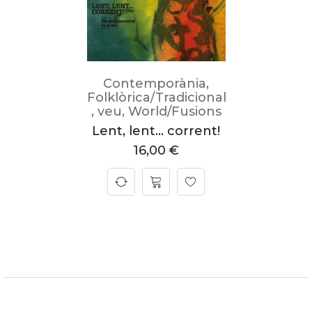
Contemporània
,
Folklòrica/Tradicional
,
veu
,
World/Fusions
Lent, lent… corrent!
16,00
€