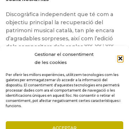
Discogràfica independent que té com a
objectiu principal la recuperació del
patrimoni musical català, tan ple encara
d’agradables sorpreses, així com l’edició
dels compositors dels segles XIX, XX i XIX
Gestionar el consentiment
insuficientment coneguts.
de les cookies
Per oferir les millors experiències, utilitzem tecnologies com les
galetes per emmagatzemar i/o accedir a la informació del
dispositiu. El consentiment d'aquestes tecnologies ens permetrà
Tots els drets reservats a ©Columna
processar dades com ara el comportament de navegació o les
Música.
identificacions úniques en aquest lloc. No consentir o retirar el
consentiment, pot afectar negativament certes característiques i
funcions.
COMPARE
(0)
ACCEPTAR