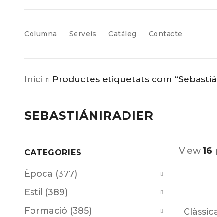
Columna
Serveis
Catàleg
Contacte
Inici
Productes etiquetats com “Sebastiá
SEBASTIÁNIRADIER
View
16
CATEGORIES
Època (377)
Estil (389)
Formació (385)
Clàssic