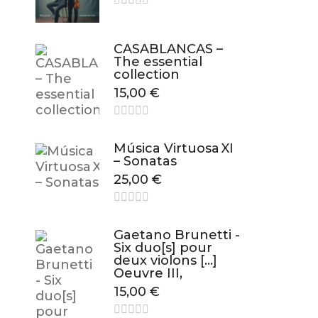
CASABLANCAS –
The essential
collection
15,00
€
Música Virtuosa XI
– Sonatas
25,00
€
Gaetano Brunetti -
Six duo[s] pour
deux violons […]
Oeuvre III,
15,00
€