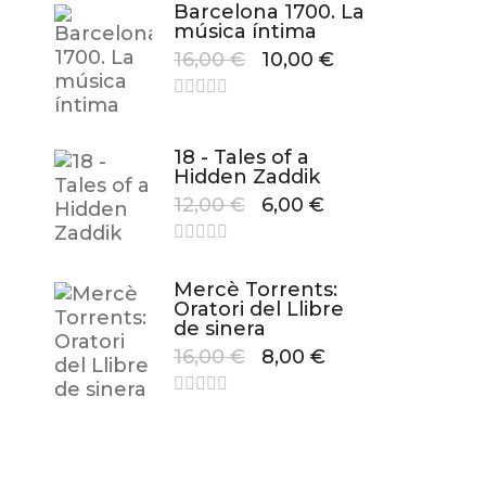
Barcelona 1700. La
música íntima
16,00
€
10,00
€
18 - Tales of a
Hidden Zaddik
12,00
€
6,00
€
Mercè Torrents:
Oratori del Llibre
de sinera
16,00
€
8,00
€