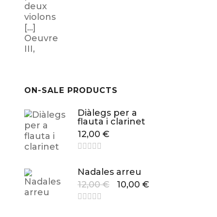
ON-SALE PRODUCTS
Diàlegs per a
flauta i clarinet
12,00
€
Nadales arreu
12,00
€
10,00
€