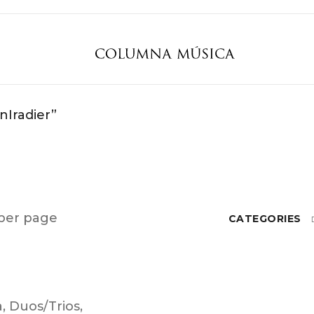
nIradier”
per page
CATEGORIES
a
,
Duos/Trios
,