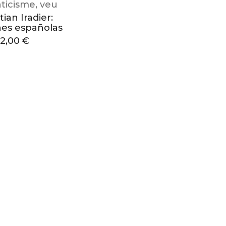
ticisme
,
veu
ian Iradier:
es españolas
12,00
€