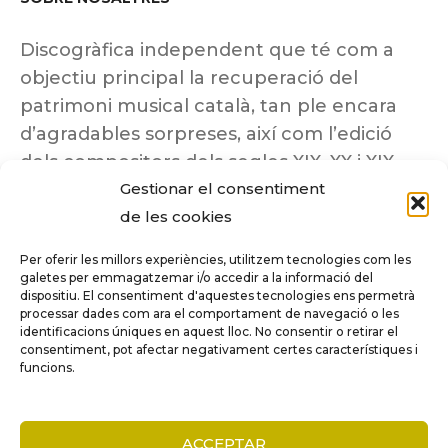
Discogràfica independent que té com a
objectiu principal la recuperació del
patrimoni musical català, tan ple encara
d’agradables sorpreses, així com l’edició
dels compositors dels segles XIX, XX i XIX
Gestionar el consentiment
insuficientment coneguts.
de les cookies
Per oferir les millors experiències, utilitzem tecnologies com les
galetes per emmagatzemar i/o accedir a la informació del
dispositiu. El consentiment d'aquestes tecnologies ens permetrà
Tots els drets reservats a ©Columna
processar dades com ara el comportament de navegació o les
Música.
identificacions úniques en aquest lloc. No consentir o retirar el
consentiment, pot afectar negativament certes característiques i
funcions.
COMPARE
(0)
ACCEPTAR