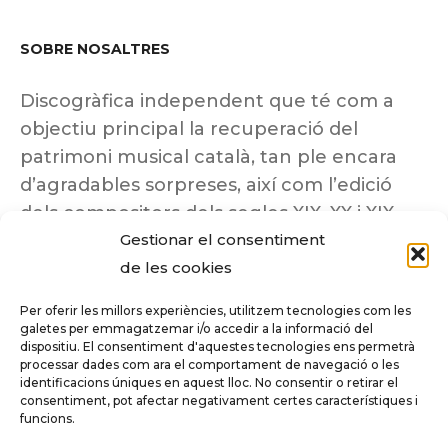
SOBRE NOSALTRES
Discogràfica independent que té com a
objectiu principal la recuperació del
patrimoni musical català, tan ple encara
d’agradables sorpreses, així com l’edició
dels compositors dels segles XIX, XX i XIX
Gestionar el consentiment
insuficientment coneguts.
de les cookies
Per oferir les millors experiències, utilitzem tecnologies com les
galetes per emmagatzemar i/o accedir a la informació del
dispositiu. El consentiment d'aquestes tecnologies ens permetrà
Tots els drets reservats a ©Columna
processar dades com ara el comportament de navegació o les
Música.
identificacions úniques en aquest lloc. No consentir o retirar el
consentiment, pot afectar negativament certes característiques i
funcions.