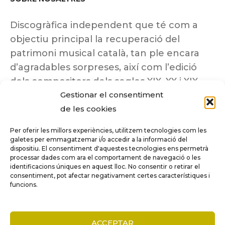
Discogràfica independent que té com a
objectiu principal la recuperació del
patrimoni musical català, tan ple encara
d’agradables sorpreses, així com l’edició
dels compositors dels segles XIX, XX i XIX
Gestionar el consentiment
insuficientment coneguts.
de les cookies
Per oferir les millors experiències, utilitzem tecnologies com les
galetes per emmagatzemar i/o accedir a la informació del
dispositiu. El consentiment d'aquestes tecnologies ens permetrà
Tots els drets reservats a ©Columna
processar dades com ara el comportament de navegació o les
Música.
identificacions úniques en aquest lloc. No consentir o retirar el
consentiment, pot afectar negativament certes característiques i
funcions.
COMPARE
(0)
ACCEPTAR