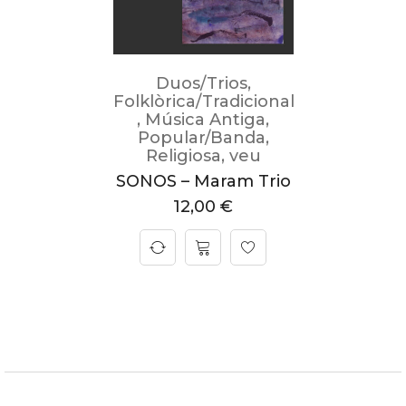
Duos/Trios
,
Folklòrica/Tradicional
,
Música Antiga
,
Popular/Banda
,
Religiosa
,
veu
SONOS – Maram Trio
12,00
€