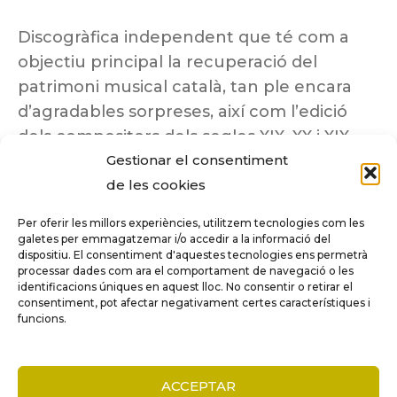
Discogràfica independent que té com a
objectiu principal la recuperació del
patrimoni musical català, tan ple encara
d’agradables sorpreses, així com l’edició
dels compositors dels segles XIX, XX i XIX
Gestionar el consentiment
insuficientment coneguts.
de les cookies
Per oferir les millors experiències, utilitzem tecnologies com les
galetes per emmagatzemar i/o accedir a la informació del
dispositiu. El consentiment d'aquestes tecnologies ens permetrà
Tots els drets reservats a ©Columna
processar dades com ara el comportament de navegació o les
Música.
identificacions úniques en aquest lloc. No consentir o retirar el
consentiment, pot afectar negativament certes característiques i
funcions.
COMPARE
(0)
ACCEPTAR