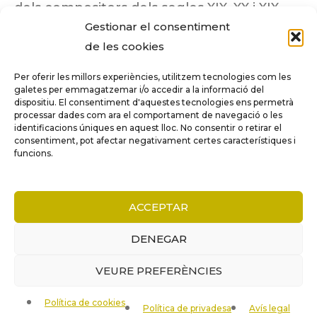
dels compositors dels segles XIX, XX i XIX
Gestionar el consentiment
insuficientment coneguts.
de les cookies
Per oferir les millors experiències, utilitzem tecnologies com les
galetes per emmagatzemar i/o accedir a la informació del
dispositiu. El consentiment d'aquestes tecnologies ens permetrà
Tots els drets reservats a ©Columna
processar dades com ara el comportament de navegació o les
Música.
identificacions úniques en aquest lloc. No consentir o retirar el
consentiment, pot afectar negativament certes característiques i
funcions.
COMPARE
(0)
ACCEPTAR
DENEGAR
VEURE PREFERÈNCIES
COMPARE
Política de cookies
Remove all products
Política de privadesa
Avís legal