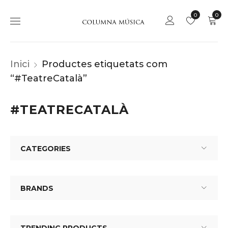
0
0
Inici
Productes etiquetats com
“#TeatreCatalà”
#TEATRECATALÀ
CATEGORIES
BRANDS