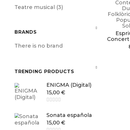
Cont
Teatre musical (3)
Du
Folklòri
Popu
Sol
BRANDS
Espri
Concert
There is no brand
TRENDING PRODUCTS
ENIGMA (Digital)
15,00
€
Sonata española
15,00
€