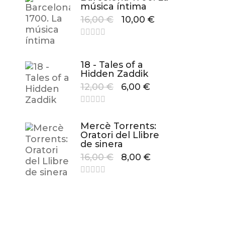
música íntima
16,00
€
10,00
€
18 - Tales of a
Hidden Zaddik
12,00
€
6,00
€
Mercè Torrents:
Oratori del Llibre
de sinera
16,00
€
8,00
€