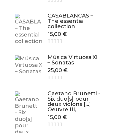
CASABLANCAS –
The essential
collection
15,00
€
Música Virtuosa XI
– Sonatas
25,00
€
Gaetano Brunetti -
Six duo[s] pour
deux violons […]
Oeuvre III,
15,00
€