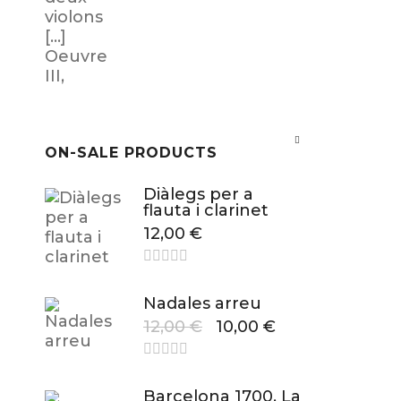
ON-SALE PRODUCTS
Diàlegs per a
flauta i clarinet
12,00
€
Nadales arreu
12,00
€
10,00
€
Barcelona 1700. La