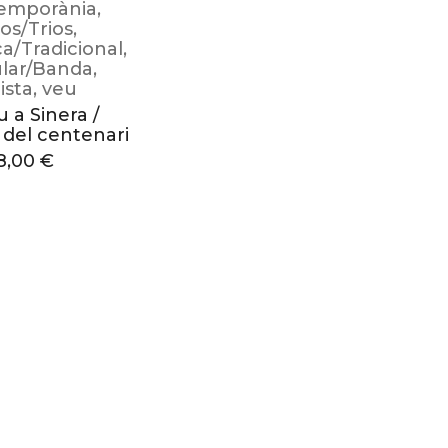
emporània
,
os/Trios
,
ca/Tradicional
,
lar/Banda
,
ista
,
veu
u a Sinera /
 del centenari
8,00
€