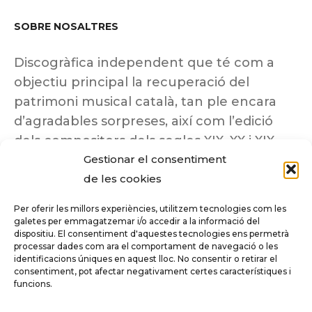
SOBRE NOSALTRES
Discogràfica independent que té com a
objectiu principal la recuperació del
patrimoni musical català, tan ple encara
d’agradables sorpreses, així com l’edició
dels compositors dels segles XIX, XX i XIX
Gestionar el consentiment
insuficientment coneguts.
de les cookies
Per oferir les millors experiències, utilitzem tecnologies com les
galetes per emmagatzemar i/o accedir a la informació del
dispositiu. El consentiment d'aquestes tecnologies ens permetrà
Tots els drets reservats a ©Columna
processar dades com ara el comportament de navegació o les
Música.
identificacions úniques en aquest lloc. No consentir o retirar el
consentiment, pot afectar negativament certes característiques i
funcions.