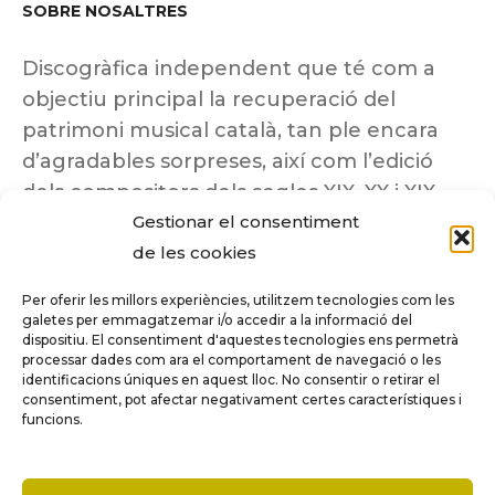
SOBRE NOSALTRES
Discogràfica independent que té com a
objectiu principal la recuperació del
patrimoni musical català, tan ple encara
d’agradables sorpreses, així com l’edició
dels compositors dels segles XIX, XX i XIX
Gestionar el consentiment
insuficientment coneguts.
de les cookies
Per oferir les millors experiències, utilitzem tecnologies com les
galetes per emmagatzemar i/o accedir a la informació del
dispositiu. El consentiment d'aquestes tecnologies ens permetrà
Tots els drets reservats a ©Columna
processar dades com ara el comportament de navegació o les
Música.
identificacions úniques en aquest lloc. No consentir o retirar el
consentiment, pot afectar negativament certes característiques i
funcions.
COMPARE
(0)