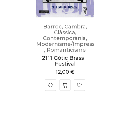
Barroc
,
Cambra
,
Clàssica
,
Contemporània
,
Modernisme/Impressionisme
,
Romanticisme
2111 Gòtic Brass –
Festival
12,00
€