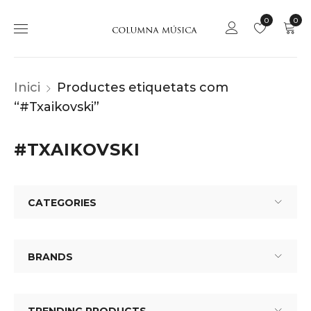
0
0
Inici
Productes etiquetats com
“#Txaikovski”
#TXAIKOVSKI
CATEGORIES
BRANDS