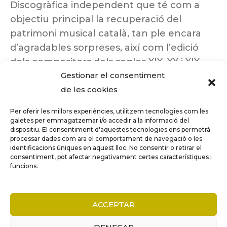
Discogràfica independent que té com a
objectiu principal la recuperació del
patrimoni musical català, tan ple encara
d’agradables sorpreses, així com l’edició
dels compositors dels segles XIX, XX i XIX
Gestionar el consentiment
insuficientment coneguts.
de les cookies
Per oferir les millors experiències, utilitzem tecnologies com les
galetes per emmagatzemar i/o accedir a la informació del
dispositiu. El consentiment d'aquestes tecnologies ens permetrà
Tots els drets reservats a ©Columna
processar dades com ara el comportament de navegació o les
Música.
identificacions úniques en aquest lloc. No consentir o retirar el
consentiment, pot afectar negativament certes característiques i
funcions.
COMPARE
(0)
ACCEPTAR