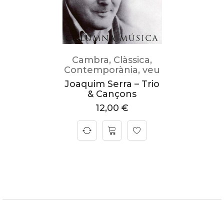
Cambra
,
Clàssica
,
Contemporània
,
veu
Joaquim Serra – Trio
& Cançons
12,00
€