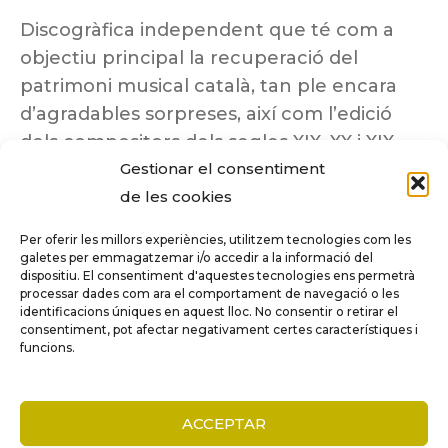
Discogràfica independent que té com a
objectiu principal la recuperació del
patrimoni musical català, tan ple encara
d’agradables sorpreses, així com l’edició
dels compositors dels segles XIX, XX i XIX
Gestionar el consentiment
insuficientment coneguts.
de les cookies
Per oferir les millors experiències, utilitzem tecnologies com les
galetes per emmagatzemar i/o accedir a la informació del
dispositiu. El consentiment d'aquestes tecnologies ens permetrà
Tots els drets reservats a ©Columna
processar dades com ara el comportament de navegació o les
Música.
identificacions úniques en aquest lloc. No consentir o retirar el
consentiment, pot afectar negativament certes característiques i
funcions.
COMPARE
(0)
ACCEPTAR