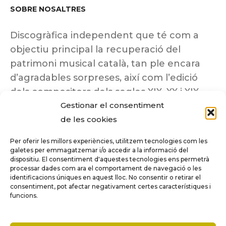
SOBRE NOSALTRES
Discogràfica independent que té com a
objectiu principal la recuperació del
patrimoni musical català, tan ple encara
d’agradables sorpreses, així com l’edició
dels compositors dels segles XIX, XX i XIX
Gestionar el consentiment
insuficientment coneguts.
de les cookies
Per oferir les millors experiències, utilitzem tecnologies com les
galetes per emmagatzemar i/o accedir a la informació del
dispositiu. El consentiment d'aquestes tecnologies ens permetrà
Tots els drets reservats a ©Columna
processar dades com ara el comportament de navegació o les
Música.
identificacions úniques en aquest lloc. No consentir o retirar el
consentiment, pot afectar negativament certes característiques i
funcions.
COMPARE
(0)