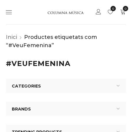
0
0
Inici
Productes etiquetats com
“#VeuFemenina”
#VEUFEMENINA
CATEGORIES
BRANDS