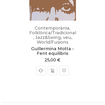
Contemporània
,
Folklòrica/Tradicional
,
Jazz&Swing
,
veu
,
World/Fusions
Guillermina Motta -
Fent equilibris
25,00
€