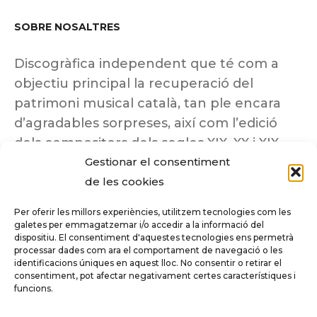
SOBRE NOSALTRES
Discogràfica independent que té com a
objectiu principal la recuperació del
patrimoni musical català, tan ple encara
d’agradables sorpreses, així com l’edició
dels compositors dels segles XIX, XX i XIX
Gestionar el consentiment
insuficientment coneguts.
de les cookies
Per oferir les millors experiències, utilitzem tecnologies com les
galetes per emmagatzemar i/o accedir a la informació del
dispositiu. El consentiment d'aquestes tecnologies ens permetrà
Tots els drets reservats a ©Columna
processar dades com ara el comportament de navegació o les
Música.
identificacions úniques en aquest lloc. No consentir o retirar el
consentiment, pot afectar negativament certes característiques i
funcions.