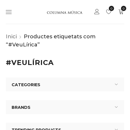
0
0
Inici
Productes etiquetats com
“#VeuLírica”
#VEULÍRICA
CATEGORIES
BRANDS