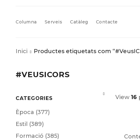
Columna
Serveis
Catàleg
Contacte
Inici
Productes etiquetats com “#VeusIC
#VEUSICORS
View
16
CATEGORIES
Època (377)
Estil (389)
Formació (385)
Cont