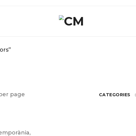
ors”
per page
CATEGORIES
emporània
,