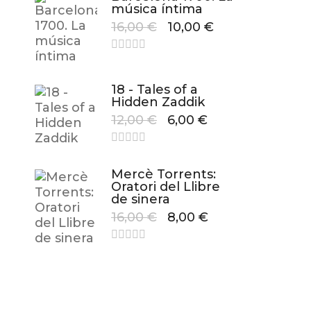
música íntima
16,00
€
10,00
€
18 - Tales of a
Hidden Zaddik
12,00
€
6,00
€
Mercè Torrents:
Oratori del Llibre
de sinera
16,00
€
8,00
€