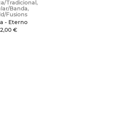
ca/Tradicional
,
lar/Banda
,
d/Fusions
a - Eterno
12,00
€