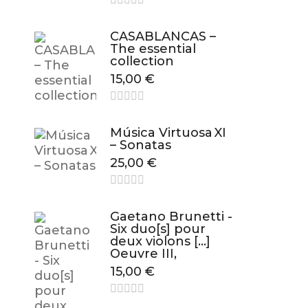
CASABLANCAS –
The essential
collection
15,00
€
Música Virtuosa XI
– Sonatas
25,00
€
Gaetano Brunetti -
Six duo[s] pour
deux violons […]
Oeuvre III,
15,00
€