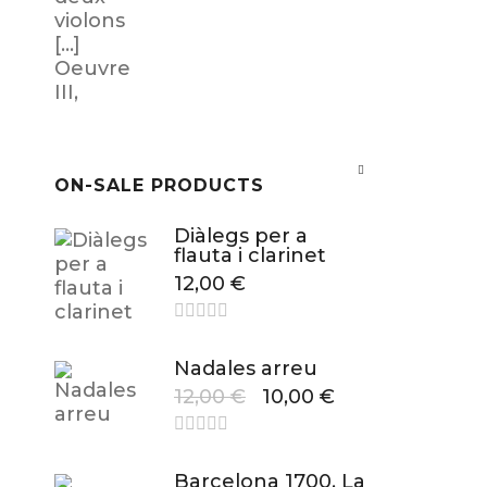
ON-SALE PRODUCTS
Diàlegs per a
flauta i clarinet
12,00
€
Nadales arreu
12,00
€
10,00
€
Barcelona 1700. La