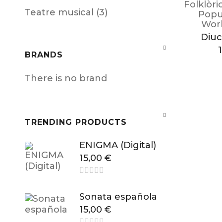
Folklòri
Teatre musical (3)
Popu
Worl
Diuc
BRANDS
There is no brand
TRENDING PRODUCTS
ENIGMA (Digital)
15,00
€
Sonata española
15,00
€