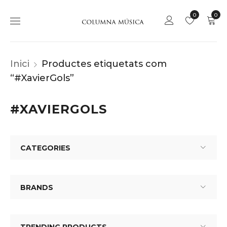
0
0
Inici
Productes etiquetats com
“#XavierGols”
#XAVIERGOLS
CATEGORIES
BRANDS