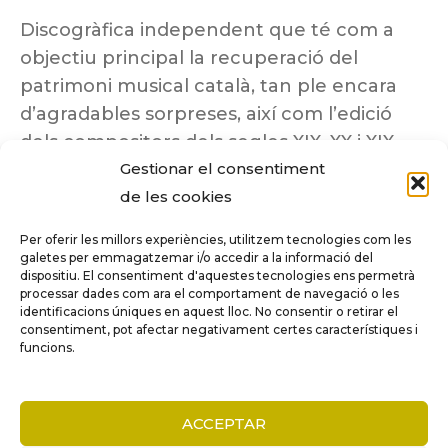
Discogràfica independent que té com a
objectiu principal la recuperació del
patrimoni musical català, tan ple encara
d’agradables sorpreses, així com l’edició
dels compositors dels segles XIX, XX i XIX
Gestionar el consentiment
insuficientment coneguts.
de les cookies
Per oferir les millors experiències, utilitzem tecnologies com les
galetes per emmagatzemar i/o accedir a la informació del
dispositiu. El consentiment d'aquestes tecnologies ens permetrà
Tots els drets reservats a ©Columna
processar dades com ara el comportament de navegació o les
Música.
identificacions úniques en aquest lloc. No consentir o retirar el
consentiment, pot afectar negativament certes característiques i
funcions.
COMPARE
(0)
ACCEPTAR