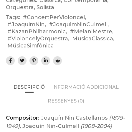
Categories:
Clàssica
,
Contemporània
,
Orquestra
,
Solista
Tags:
#ConcertPerVioloncel
,
#JoaquimNin
,
#JoaquimNinCulmell
,
#KazanPhilharmonic
,
#MelaniMestre
,
#VioloncelyOrquestra
,
MusicaClassica
,
MúsicaSimfònica
DESCRIPCIÓ
INFORMACIÓ ADDICIONAL
RESSENYES (0)
Compositor:
Joaquín Nin Castellanos
(1879-
1949),
Joaquín Nin-Culmell
(1908-2004)