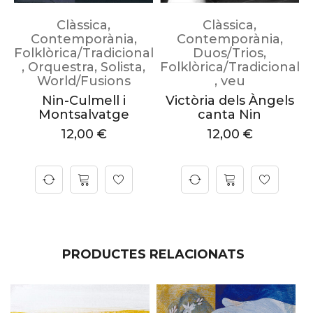
Clàssica
,
Clàssica
,
Contemporània
,
Contemporània
,
Folklòrica/Tradicional
Duos/Trios
,
al
,
Orquestra
,
Solista
,
Folklòrica/Tradicional
s
World/Fusions
,
veu
&
Nin-Culmell i
Victòria dels Àngels
a
Montsalvatge
canta Nin
12,00
€
12,00
€
PRODUCTES RELACIONATS