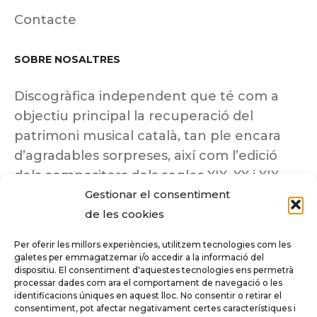
Contacte
SOBRE NOSALTRES
Discogràfica independent que té com a
objectiu principal la recuperació del
patrimoni musical català, tan ple encara
d’agradables sorpreses, així com l’edició
dels compositors dels segles XIX, XX i XIX
Gestionar el consentiment
insuficientment coneguts.
de les cookies
Per oferir les millors experiències, utilitzem tecnologies com les
galetes per emmagatzemar i/o accedir a la informació del
dispositiu. El consentiment d'aquestes tecnologies ens permetrà
Tots els drets reservats a ©Columna
processar dades com ara el comportament de navegació o les
Música.
identificacions úniques en aquest lloc. No consentir o retirar el
consentiment, pot afectar negativament certes característiques i