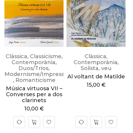
Clàssica
,
Classicisme
,
Clàssica
,
Contemporània
,
Contemporània
,
l
Duos/Trios
,
Solista
,
veu
Modernisme/Impressionisme
Al voltant de Matilde
,
Romanticisme
A
15,00
€
Música virtuosa VII –
Converses per a dos
clarinets
10,00
€