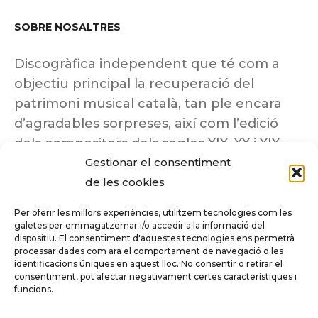
SOBRE NOSALTRES
Discogràfica independent que té com a
objectiu principal la recuperació del
patrimoni musical català, tan ple encara
d’agradables sorpreses, així com l’edició
dels compositors dels segles XIX, XX i XIX
Gestionar el consentiment
insuficientment coneguts.
de les cookies
Per oferir les millors experiències, utilitzem tecnologies com les
galetes per emmagatzemar i/o accedir a la informació del
dispositiu. El consentiment d'aquestes tecnologies ens permetrà
Tots els drets reservats a ©Columna
processar dades com ara el comportament de navegació o les
Música.
identificacions úniques en aquest lloc. No consentir o retirar el
consentiment, pot afectar negativament certes característiques i
funcions.