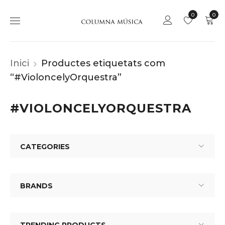
0
0
Inici
Productes etiquetats com
“#VioloncelyOrquestra”
#VIOLONCELYORQUESTRA
CATEGORIES
BRANDS