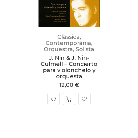
Clàssica
,
Contemporània
,
Orquestra
,
Solista
J. Nin & J. Nin-
Culmell – Concierto
para violonchelo y
orquesta
12,00
€