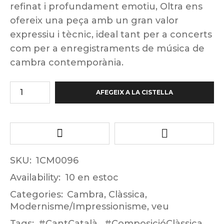
refinat i profundament emotiu, Oltra ens
ofereix una peça amb un gran valor
expressiu i tècnic, ideal tant per a concerts
com per a enregistraments de música de
cambra contemporània.
AFEGEIX A LA CISTELLA
SKU:
1CM0096
Availability:
10 en estoc
Categories:
Cambra
,
Clàssica
,
Modernisme/Impressionisme
,
veu
Tags:
#CantCatalà
,
#ComposicióClàssica
,