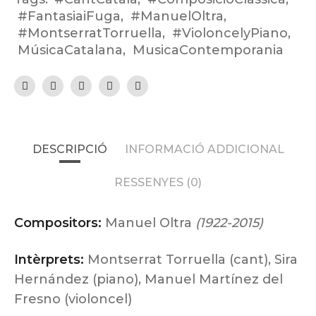
#FantasiaiFuga
,
#ManuelOltra
,
#MontserratTorruella
,
#VioloncelyPiano
,
MúsicaCatalana
,
MusicaContemporania
DESCRIPCIÓ
INFORMACIÓ ADDICIONAL
RESSENYES (0)
Compositors:
Manuel Oltra
(1922-2015)
Intèrprets:
Montserrat Torruella (cant), Sira
Hernández (piano), Manuel Martínez del
Fresno (violoncel)