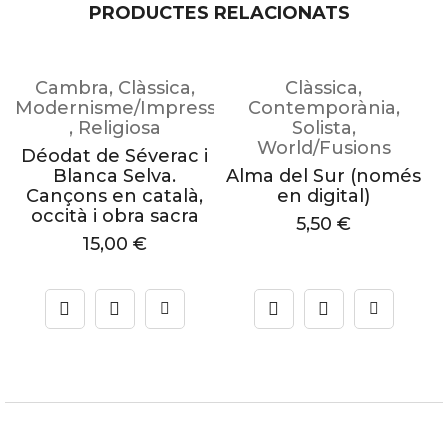
PRODUCTES RELACIONATS
Cambra
,
Clàssica
,
Clàssica
,
Modernisme/Impressionisme
Contemporània
,
,
Religiosa
Solista
,
World/Fusions
Déodat de Séverac i
A
Blanca Selva.
Alma del Sur (només
Cançons en català,
en digital)
occità i obra sacra
5,50
€
15,00
€