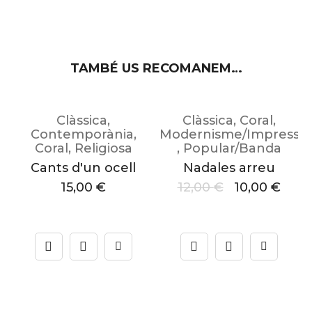
TAMBÉ US RECOMANEM…
Clàssica
,
Clàssica
,
Coral
,
Contemporània
,
Modernisme/Impressi
Coral
,
Religiosa
,
Popular/Banda
u
Cants d'un ocell
Nadales arreu
15,00
€
12,00
€
10,00
€