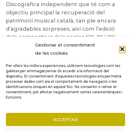
Discogràfica independent que té com a
objectiu principal la recuperació del
patrimoni musical català, tan ple encara
d’agradables sorpreses, així com l’edició
dels compositors dels segles XIX, XX i XIX
insuficientment coneguts.
Gestionar el consentiment
de les cookies
Per oferir les millors experiències, utilitzem tecnologies com les
galetes per emmagatzemar i/o accedir a la informació del
dispositiu. El consentiment d'aquestes tecnologies ens permetrà
Tots els drets reservats a ©Columna
processar dades com ara el comportament de navegació o les
Música.
identificacions úniques en aquest lloc. No consentir o retirar el
consentiment, pot afectar negativament certes característiques i
funcions.
COMPARE
(0)
ACCEPTAR