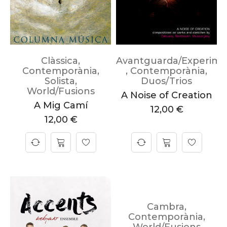
Clàssica
,
Avantguarda/Experime
Contemporània
,
,
Contemporània
,
Solista
,
Duos/Trios
World/Fusions
A Noise of Creation
A Mig Camí
12,00
€
12,00
€
Cambra
,
Contemporània
,