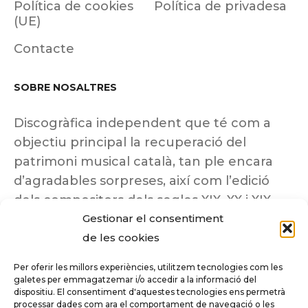
Política de cookies
Política de privadesa
(UE)
Contacte
SOBRE NOSALTRES
Discogràfica independent que té com a
objectiu principal la recuperació del
patrimoni musical català, tan ple encara
d’agradables sorpreses, així com l’edició
dels compositors dels segles XIX, XX i XIX
Gestionar el consentiment
insuficientment coneguts.
de les cookies
Per oferir les millors experiències, utilitzem tecnologies com les
galetes per emmagatzemar i/o accedir a la informació del
dispositiu. El consentiment d'aquestes tecnologies ens permetrà
Tots els drets reservats a ©Columna
processar dades com ara el comportament de navegació o les