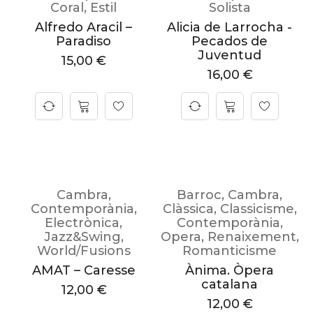
Coral
,
Estil
Solista
Alfredo Aracil –
Alicia de Larrocha -
Paradiso
Pecados de
Juventud
15,00
€
16,00
€
Cambra
,
Barroc
,
Cambra
,
Contemporània
,
Clàssica
,
Classicisme
,
Electrònica
,
Contemporània
,
Jazz&Swing
,
Opera
,
Renaixement
,
World/Fusions
Romanticisme
AMAT – Caresse
Ànima. Òpera
catalana
12,00
€
12,00
€