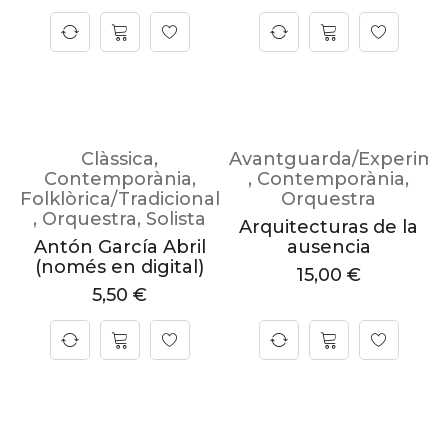
Clàssica
,
Avantguarda/Experime
Contemporània
,
,
Contemporània
,
Folklòrica/Tradicional
Orquestra
,
Orquestra
,
Solista
Arquitecturas de la
Antón García Abril
ausencia
(només en digital)
15,00
€
5,50
€