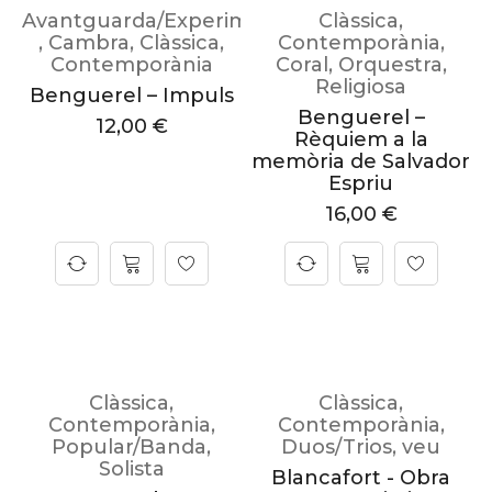
Avantguarda/Experimental
Clàssica
,
,
Cambra
,
Clàssica
,
Contemporània
,
Contemporània
Coral
,
Orquestra
,
Religiosa
Benguerel – Impuls
Benguerel –
12,00
€
Rèquiem a la
memòria de Salvador
Espriu
16,00
€
Clàssica
,
Clàssica
,
Contemporània
,
Contemporània
,
Popular/Banda
,
Duos/Trios
,
veu
Solista
Blancafort - Obra