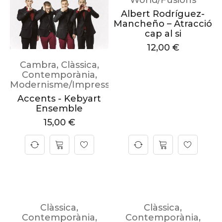
World/Fusions
Albert Rodríguez-
Mancheño – Atracció
cap al si
12,00
€
Cambra
,
Clàssica
,
Contemporània
,
Modernisme/Impressionisme
Accents - Kebyart
Ensemble
15,00
€
Clàssica
,
Clàssica
,
Contemporània
,
Contemporània
,