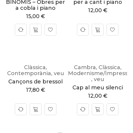
BINOMIS – Obres per
per a cant i piano
a cobla i piano
12,00
€
15,00
€
Clàssica
,
Cambra
,
Clàssica
,
Contemporània
,
veu
Modernisme/Impressi
,
veu
Cançons de bressol
Cap al meu silenci
17,80
€
12,00
€