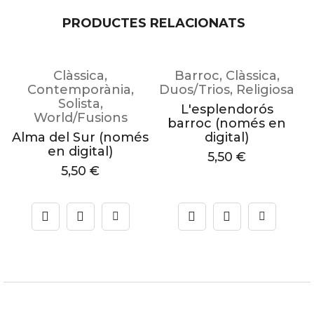
PRODUCTES RELACIONATS
Clàssica
,
Barroc
,
Clàssica
,
Contemporània
,
Duos/Trios
,
Religiosa
Solista
,
L'esplendorós
sionisme
World/Fusions
barroc (només en
Alma del Sur (només
digital)
en digital)
5,50
€
5,50
€