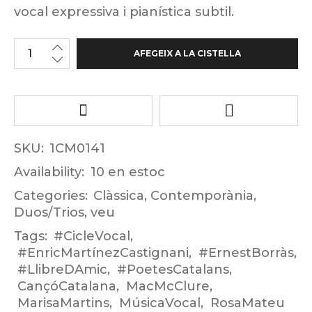
vocal expressiva i pianística subtil.
AFEGEIX A LA CISTELLA
SKU:
1CM0141
Availability:
10 en estoc
Categories:
Clàssica
,
Contemporània
,
Duos/Trios
,
veu
Tags:
#CicleVocal
,
#EnricMartínezCastignani
,
#ErnestBorràs
,
#LlibreDAmic
,
#PoetesCatalans
,
CançóCatalana
,
MacMcClure
,
MarisaMartins
,
MúsicaVocal
,
RosaMateu