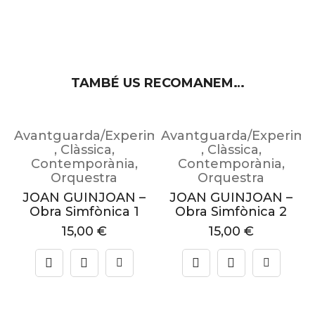
TAMBÉ US RECOMANEM…
Avantguarda/Experimental
Avantguarda/Experime
,
Clàssica
,
,
Clàssica
,
Contemporània
,
Contemporània
,
Orquestra
Orquestra
JOAN GUINJOAN –
JOAN GUINJOAN –
s
Obra Simfònica 1
Obra Simfònica 2
15,00
€
15,00
€