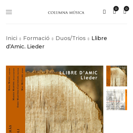
0
0
Inici
Formació
Duos/Trios
Llibre
d’Amic. Lieder