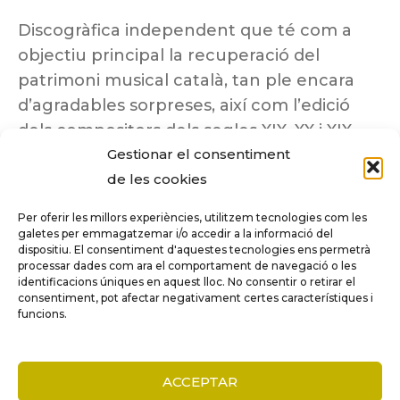
Discogràfica independent que té com a
objectiu principal la recuperació del
patrimoni musical català, tan ple encara
d’agradables sorpreses, així com l’edició
dels compositors dels segles XIX, XX i XIX
Gestionar el consentiment
insuficientment coneguts.
de les cookies
Per oferir les millors experiències, utilitzem tecnologies com les
galetes per emmagatzemar i/o accedir a la informació del
dispositiu. El consentiment d'aquestes tecnologies ens permetrà
Tots els drets reservats a ©Columna
processar dades com ara el comportament de navegació o les
Música.
identificacions úniques en aquest lloc. No consentir o retirar el
consentiment, pot afectar negativament certes característiques i
funcions.
COMPARE
(0)
ACCEPTAR