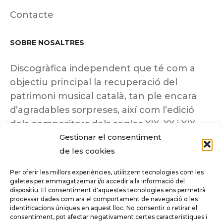
Contacte
SOBRE NOSALTRES
Discogràfica independent que té com a
objectiu principal la recuperació del
patrimoni musical català, tan ple encara
d’agradables sorpreses, així com l’edició
dels compositors dels segles XIX, XX i XIX
Gestionar el consentiment
insuficientment coneguts.
de les cookies
Per oferir les millors experiències, utilitzem tecnologies com les
galetes per emmagatzemar i/o accedir a la informació del
dispositiu. El consentiment d'aquestes tecnologies ens permetrà
Tots els drets reservats a ©Columna
processar dades com ara el comportament de navegació o les
Música.
identificacions úniques en aquest lloc. No consentir o retirar el
consentiment, pot afectar negativament certes característiques i