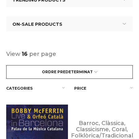
TRENDING PRODUCTS
ON-SALE PRODUCTS
View
16
per page
ORDRE PREDETERMINAT
CATEGORIES
PRICE
Barroc
,
Clàssica
,
Classicisme
,
Coral
,
Folklòrica/Tradicional