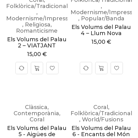
Coral
,
Folklòrica/Tradicional
Folklòrica/Tradicional
,
,
Modernisme/Impressi
Modernisme/Impressionisme
,
Popular/Banda
,
Religiosa
,
Els Volums del Palau
Romanticisme
4 – Llum Nova
Els Volums del Palau
15,00
€
2 – VIATJANT
15,00
€
Clàssica
,
Coral
,
Contemporània
,
Folklòrica/Tradicional
Coral
,
World/Fusions
Els Volums del Palau
Els Volums del Palau
5 - Aigües de
6 - Encants del Món