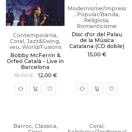
,
Modernisme/Impressi
,
Popular/Banda
,
Religiosa
,
Romanticisme
Disc d'or del Palau
Contemporània
,
de la Música
Coral
,
Jazz&Swing
,
Catalana (CD doble)
veu
,
World/Fusions
15,00
€
Bobby McFerrin &
Orfeó Català - Live in
Barcelona
18,00
€
12,00
€
Barroc
,
Clàssica
,
Coral
,