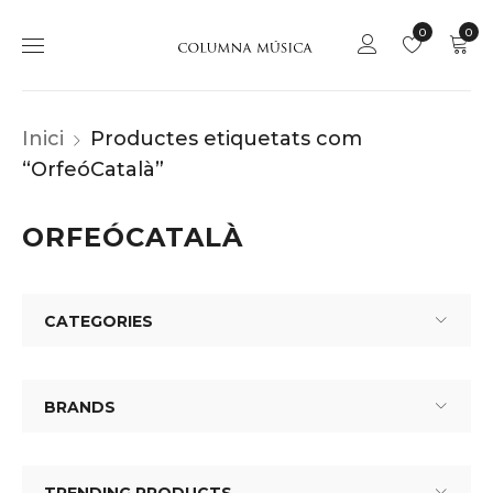
0
0
Inici
Productes etiquetats com
“OrfeóCatalà”
ORFEÓCATALÀ
CATEGORIES
BRANDS