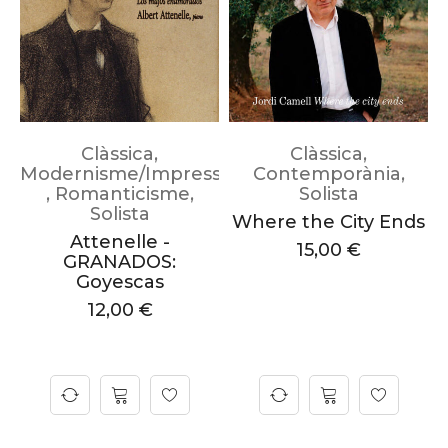
Clàssica
,
Clàssica
,
Modernisme/Impressionisme
Contemporània
,
al
,
Romanticisme
,
Solista
Solista
Where the City Ends
sionisme
Attenelle -
15,00
€
GRANADOS:
Goyescas
12,00
€