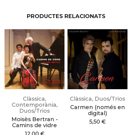
PRODUCTES RELACIONATS
Clàssica
,
Clàssica
,
Duos/Trios
C
Contemporània
,
Carmen (només en
Duos/Trios
digital)
M
Moisès Bertran -
5,50
€
s
Camins de vidre
M
12,00
€