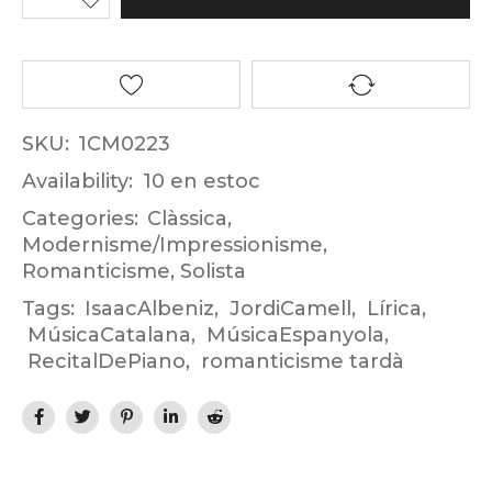
SKU:
1CM0223
Availability:
10 en estoc
Categories:
Clàssica
,
Modernisme/Impressionisme
,
Romanticisme
,
Solista
Tags:
IsaacAlbeniz
,
JordiCamell
,
Lírica
,
MúsicaCatalana
,
MúsicaEspanyola
,
RecitalDePiano
,
romanticisme tardà