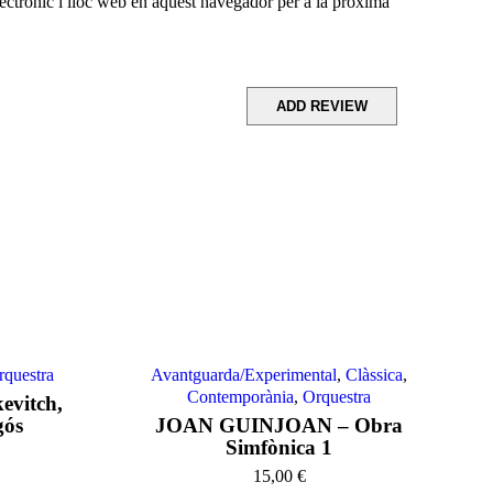
ctrònic i lloc web en aquest navegador per a la pròxima
rquestra
Avantguarda/Experimental
,
Clàssica
,
Contemporània
,
Orquestra
evitch,
gós
JOAN GUINJOAN – Obra
Simfònica 1
15,00
€