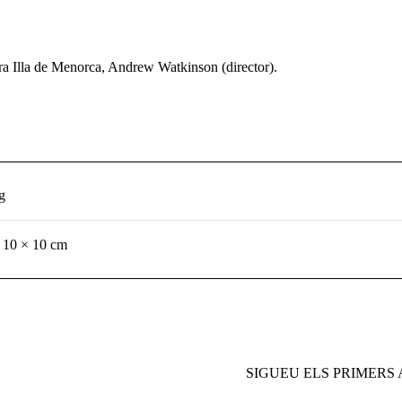
ra Illa de Menorca, Andrew Watkinson (director).
g
 10 × 10 cm
SIGUEU ELS PRIMERS 