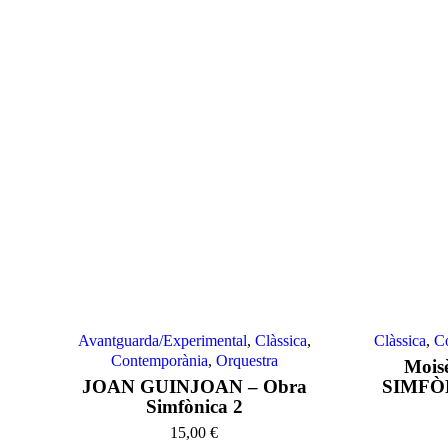
Avantguarda/Experimental
,
Clàssica
,
Clàssica
,
C
Contemporània
,
Orquestra
Mois
JOAN GUINJOAN – Obra
SIMFÒNI
Simfònica 2
15,00
€