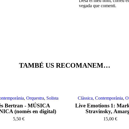
Desa el meu nom, correu ele
vegada que comenti.
TAMBÉ US RECOMANEM…
ontemporània
,
Orquestra
,
Solista
Clàssica
,
Contemporània
,
O
ès Bertran - MÚSICA
Live Emotions 1: Mark
CA (només en digital)
Stravinsky, Amar
5,50
€
15,00
€