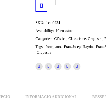
SKU:
1cm0224
Availability:
10 en estoc
Categories:
Clàssica
,
Classicisme
,
Orquestra
,
Tags:
fortepiano
,
FranzJosephHaydn
,
FranzS
Orquestra
IPCIÓ
INFORMACIÓ ADDICIONAL
RESSEN