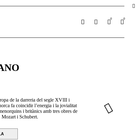
0
0
IANO
opa de la darreria del segle XVIII i
ca fa coincidir l’energia i la jovialitat
 menorquins i britànics amb tres obres de
, Mozart i Schubert.
LA