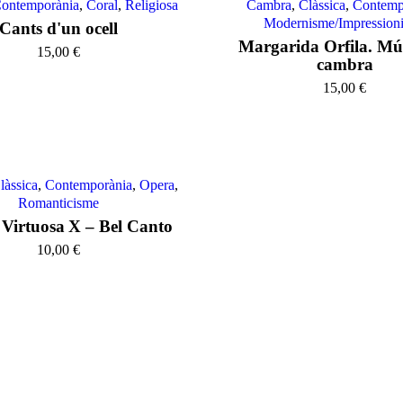
ontemporània
,
Coral
,
Religiosa
Cambra
,
Clàssica
,
Contemp
Modernisme/Impression
Cants d'un ocell
Margarida Orfila. Mú
15,00
€
cambra
15,00
€
làssica
,
Contemporània
,
Opera
,
Romanticisme
Virtuosa X – Bel Canto
10,00
€