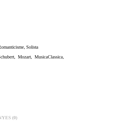
Romanticisme
,
Solista
chubert
,
Mozart
,
MusicaClassica
,
YES (0)