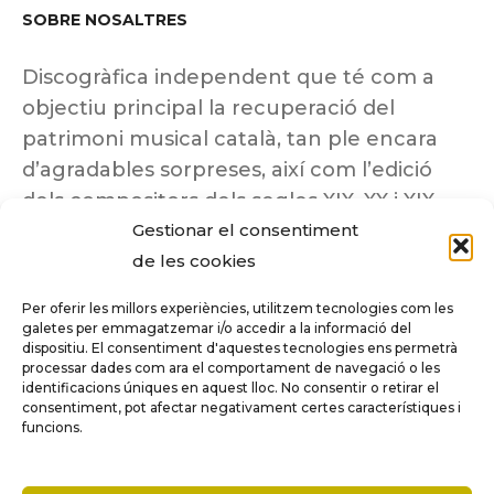
SOBRE NOSALTRES
Discogràfica independent que té com a
objectiu principal la recuperació del
patrimoni musical català, tan ple encara
d’agradables sorpreses, així com l’edició
dels compositors dels segles XIX, XX i XIX
Gestionar el consentiment
insuficientment coneguts.
de les cookies
Per oferir les millors experiències, utilitzem tecnologies com les
galetes per emmagatzemar i/o accedir a la informació del
dispositiu. El consentiment d'aquestes tecnologies ens permetrà
Tots els drets reservats a ©Columna
processar dades com ara el comportament de navegació o les
Música.
identificacions úniques en aquest lloc. No consentir o retirar el
consentiment, pot afectar negativament certes característiques i
funcions.
COMPARE
(0)